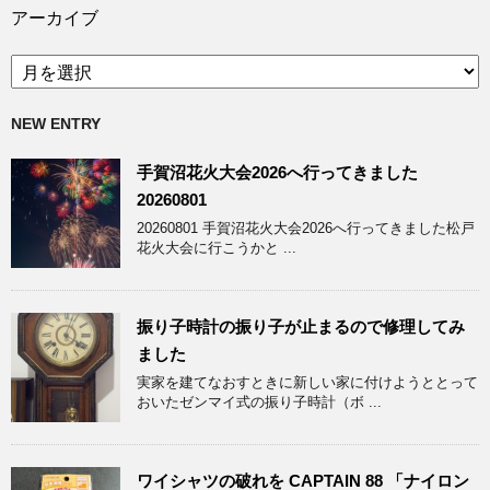
ゴ
アーカイブ
リ
ー
ア
ー
カ
NEW ENTRY
イ
ブ
手賀沼花火大会2026へ行ってきました
20260801
20260801 手賀沼花火大会2026へ行ってきました松戸
花火大会に行こうかと ...
振り子時計の振り子が止まるので修理してみ
ました
実家を建てなおすときに新しい家に付けようととって
おいたゼンマイ式の振り子時計（ボ ...
ワイシャツの破れを CAPTAIN 88 「ナイロン