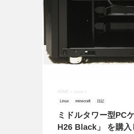
HOME
>
Linux
>
Linux
minecraft
日記
ミドルタワー型PCケース 
H26 Black」 を