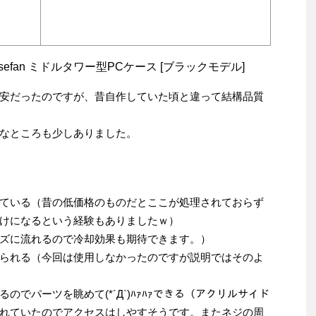
ck /w casefan ミドルタワー型PCケース [ブラックモデル]
安だったのですが、昔自作していた頃と違って結構品質
なところも少しありました。
ている（昔の低価格のものだとここが処理されておらず
けになるという経験もありましたｗ）
ズに流れるので冷却効果も期待できます。）
られる（今回は使用しなかったのですが説明ではそのよ
でパーツを眺めて(*´Д`)ﾊｧﾊｧできる（アクリルサイド
れていたのでアクセスはしやすそうです。またネジの周