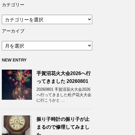
カテゴリー
カ
テ
ゴ
アーカイブ
リ
ー
ア
ー
カ
NEW ENTRY
イ
ブ
手賀沼花火大会2026へ行
ってきました 20260801
20260801 手賀沼花火大会2026
へ行ってきました松戸花火大会
に行こうかと ...
振り子時計の振り子が止
まるので修理してみまし
た