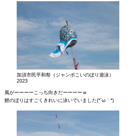
加須市民平和祭（ジャンボこいのぼり遊泳）
2023
風がーーーーこっち向きだーーーーｗ
鯉のぼりはすごくきれいに泳いでいました(*´ω｀*)