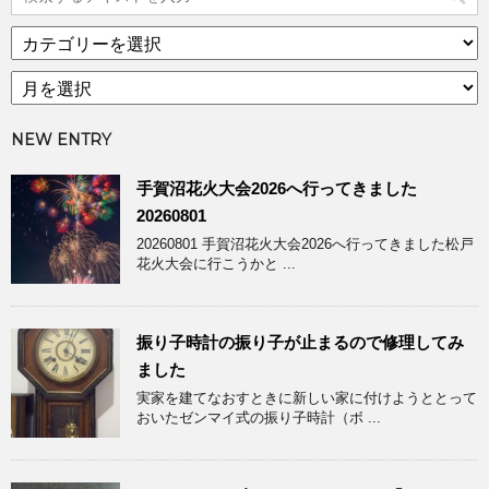
カ
テ
ア
ゴ
ー
リ
カ
ー
NEW ENTRY
イ
ブ
手賀沼花火大会2026へ行ってきました
20260801
20260801 手賀沼花火大会2026へ行ってきました松戸
花火大会に行こうかと ...
振り子時計の振り子が止まるので修理してみ
ました
実家を建てなおすときに新しい家に付けようととって
おいたゼンマイ式の振り子時計（ボ ...