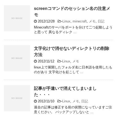
screenコマンドのセッション名の注意メ
モ
2012/12/28
-
Linux
,
minecraft
,
メモ
,
日記
Minecraftのサーバをポートを分けて二つ起動しよう
と思って 異なるディレク ...
文字化けで消せないディレクトリの削除
方法
2012/11/12
-
Linux
,
メモ
linux上で展開したフォルダ名に日本語を使用したも
のがあり 文字化けを起こして ...
記事が手違いで消えてしまいまし
た・・・
2012/11/10
-
Linux
,
メモ
,
日記
過去の記事は修正する前の状態になっていますご注
意ください。 バックアップしないと ...