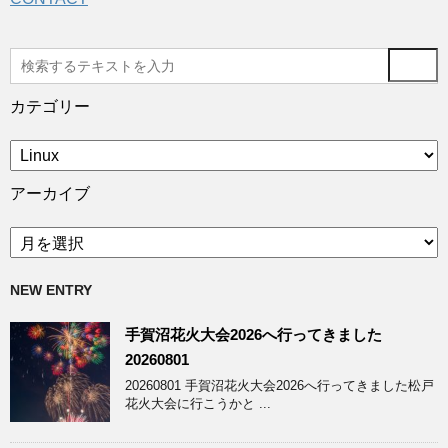
カテゴリー
カ
テ
ゴ
アーカイブ
リ
ー
ア
ー
カ
NEW ENTRY
イ
ブ
手賀沼花火大会2026へ行ってきました
20260801
20260801 手賀沼花火大会2026へ行ってきました松戸
花火大会に行こうかと ...