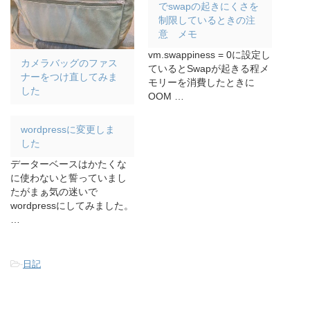
でswapの起きにくさを
制限しているときの注
意 メモ
vm.swappiness = 0に設定し
カメラバッグのファス
ているとSwapが起きる程メ
ナーをつけ直してみま
モリーを消費したときに
した
OOM …
wordpressに変更しま
した
データーベースはかたくな
に使わないと誓っていまし
たがまぁ気の迷いで
wordpressにしてみました。
…
-
日記