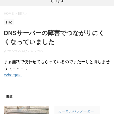
ています
HOME
>
日記
>
日記
DNSサーバーの障害でつながりにく
くなっていました
2015/03/24
2025/12/27
まぁ無料で使わせてもらっているのでまたーりと待ちませ
う（＝～＝；
cybergate
関連
カーネルパラメーター