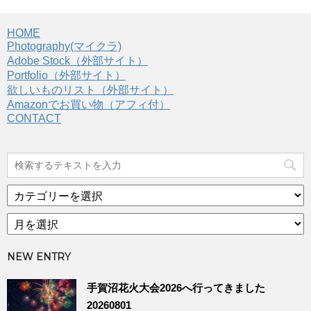
HOME
Photography(マイクラ)
Adobe Stock（外部サイト）
Portfolio（外部サイト）
欲しいものリスト（外部サイト）
Amazonでお買い物（アフィ付）
CONTACT
カ
テ
ア
ゴ
ー
リ
カ
ー
NEW ENTRY
イ
ブ
手賀沼花火大会2026へ行ってきました
20260801