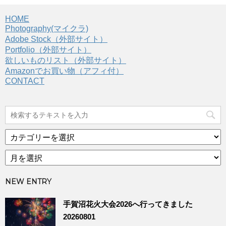
HOME
Photography(マイクラ)
Adobe Stock（外部サイト）
Portfolio（外部サイト）
欲しいものリスト（外部サイト）
Amazonでお買い物（アフィ付）
CONTACT
カ
テ
ア
ゴ
ー
リ
カ
ー
NEW ENTRY
イ
ブ
手賀沼花火大会2026へ行ってきました
20260801