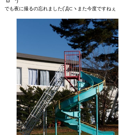
´ω｀*)
でも夜に撮るの忘れました(´Д⊂ヽまた今度ですねぇ