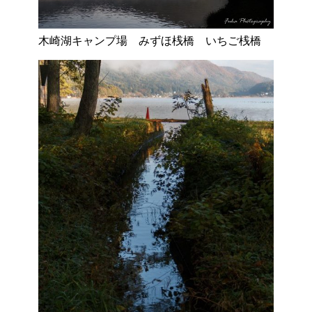
木崎湖キャンプ場 みずほ桟橋 いちご桟橋