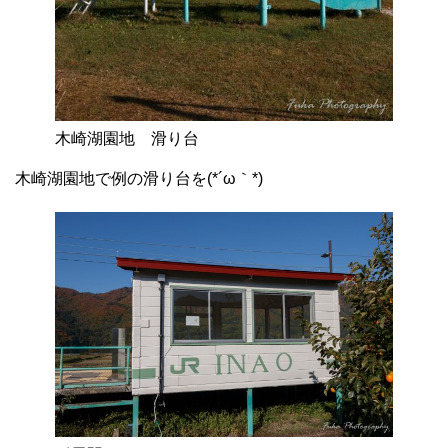
木崎湖園地 滑り台
木崎湖園地で例の滑り台を(*´ω｀*)