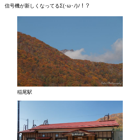
信号機が新しくなってるΣ(･ω･ﾉ)ﾉ！？
稲尾駅