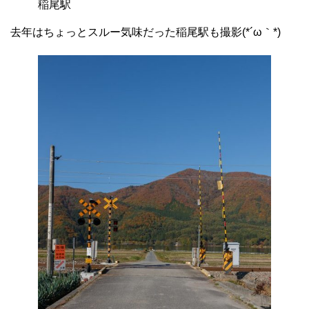
稲尾駅
去年はちょっとスルー気味だった稲尾駅も撮影(*´ω｀*)