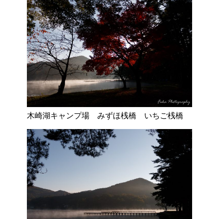
木崎湖キャンプ場 みずほ桟橋 いちご桟橋