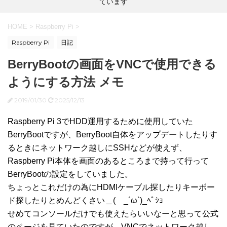
ています
HOME
>
Raspberry Pi
>
Raspberry Pi
日記
BerryBootの画面をVNCで使用できる
ようにする方法 メモ
2019/01/30
2025/12/13
Raspberry Pi 3でHDD運用するために使用していた
BerryBootですが、BerryBoot自体をアップデートしたりす
るときにネットワーク越しにSSHなどが使えず、
Raspberry Pi本体を画面のあるところまで持って行って
BerryBootの設定をしていました。
ちょっとこれだけの為にHDMIケーブル探したりキーボー
ド探したりとめんどくさい＿( _´ω`)_ﾍﾟｼｮ
せめてコンソールだけでも使えたらいいなーと思って公式
のページを見ていたのですが、VNCでネットワーク越し