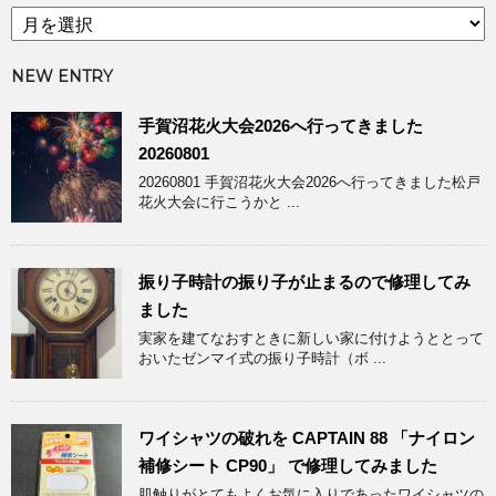
ア
ゴ
ー
リ
カ
ー
NEW ENTRY
イ
ブ
手賀沼花火大会2026へ行ってきました
20260801
20260801 手賀沼花火大会2026へ行ってきました松戸
花火大会に行こうかと ...
振り子時計の振り子が止まるので修理してみ
ました
実家を建てなおすときに新しい家に付けようととって
おいたゼンマイ式の振り子時計（ボ ...
ワイシャツの破れを CAPTAIN 88 「ナイロン
補修シート CP90」 で修理してみました
肌触りがとてもよくお気に入りであったワイシャツの