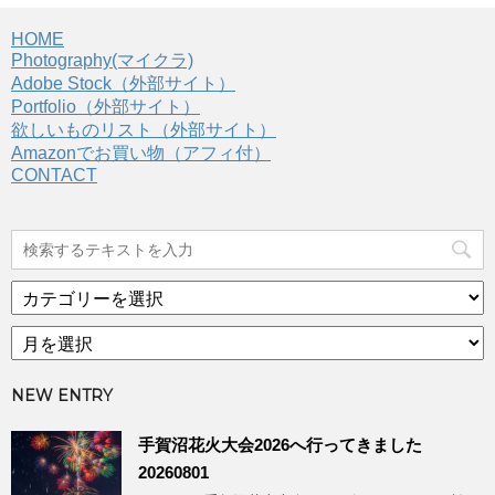
HOME
Photography(マイクラ)
Adobe Stock（外部サイト）
Portfolio（外部サイト）
欲しいものリスト（外部サイト）
Amazonでお買い物（アフィ付）
CONTACT
カ
テ
ア
ゴ
ー
リ
カ
ー
NEW ENTRY
イ
ブ
手賀沼花火大会2026へ行ってきました
20260801