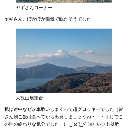
ヤギさんコーナー
ヤギさん、ぽかぽか陽気で眠たそうでした
大観山展望台
私は途中なぜか車酔いしまくって超グロッキーでした（皆
さん朝ご飯は食べてから出発しましょうね・・・まじでこ
の世の終わりな気分でした＿( _´ω`)_ﾍﾟｼｮ）いつもは酔