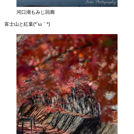
河口湖もみじ回廊
富士山と紅葉(*´ω｀*)