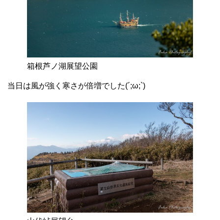
箱根芦ノ湖展望公園
当日は風が強く寒さが倍増でした(´;ω;`)