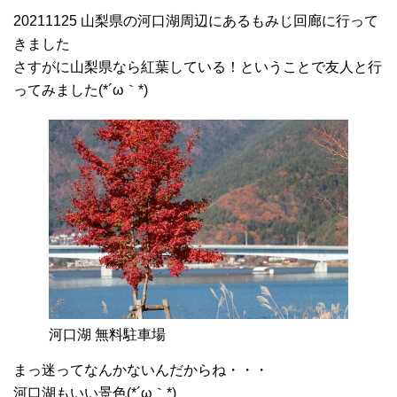
20211125 山梨県の河口湖周辺にあるもみじ回廊に行って
きました
さすがに山梨県なら紅葉している！ということで友人と行
ってみました(*´ω｀*)
河口湖 無料駐車場
まっ迷ってなんかないんだからね・・・
河口湖もいい景色(*´ω｀*)