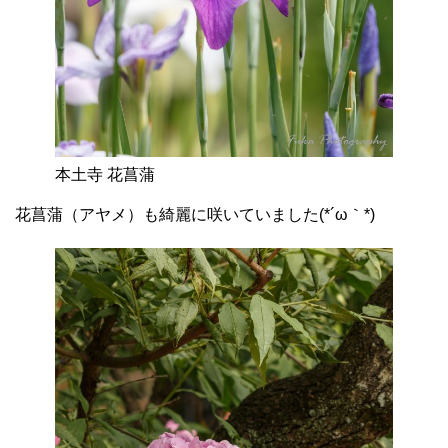
本土寺 花菖蒲
花菖蒲（アヤメ）も綺麗に咲いていました(*´ω｀*)