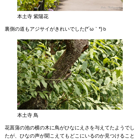
本土寺 紫陽花
裏側の道もアジサイがきれいでした(*´ω｀*)ｂ
本土寺 鳥
花菖蒲の池の横の木に鳥がひなにえさを与えてたようでし
たが、ひなの声が聞こえてもどこにいるのか見つけること