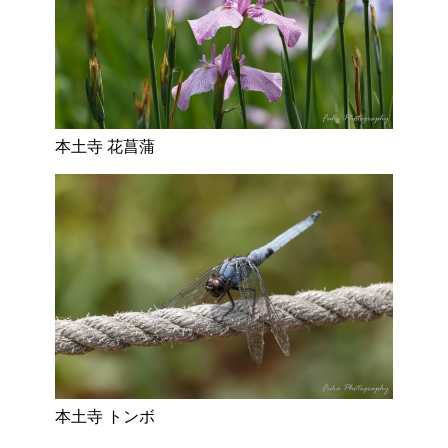
本土寺 花菖蒲
本土寺 トンボ