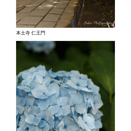
本土寺 仁王門