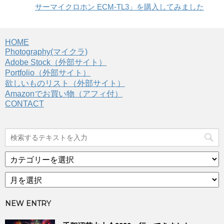
サーマイクロホン ECM-TL3」を購入してみました
HOME
Photography(マイクラ)
Adobe Stock（外部サイト）
Portfolio（外部サイト）
欲しいものリスト（外部サイト）
Amazonでお買い物（アフィ付）
CONTACT
カ
テ
ア
ゴ
ー
リ
カ
ー
NEW ENTRY
イ
ブ