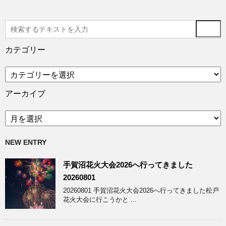
カテゴリー
カ
テ
ゴ
アーカイブ
リ
ー
ア
ー
カ
NEW ENTRY
イ
ブ
手賀沼花火大会2026へ行ってきました
20260801
20260801 手賀沼花火大会2026へ行ってきました松戸
花火大会に行こうかと ...