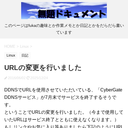
このページはfukaの趣味とか作業メモとか日記とかをだらだら書い
ています
HOME
>
Linux
>
Linux
日記
URLの変更を行いました
2016/06/02
2025/12/24
DDNSでURLを使用させていただいている、「CyberGate
DDNSサービス」が7月末でサービスを終了するそうで
す。
ということでURLの変更を行いました。（今まで使用して
いたURLはサービス終了とともに使えなくなります。）
もしリンクやお気に入り等ありましたら下記のようにURL