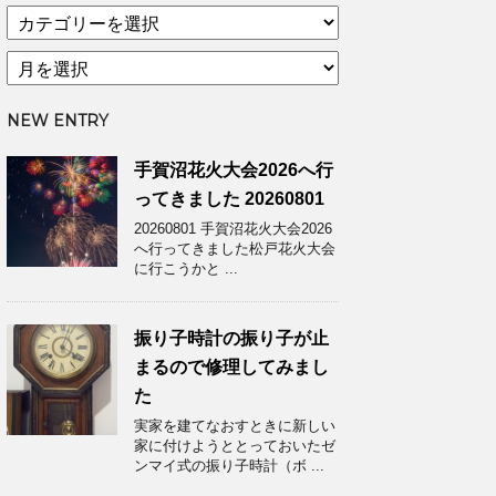
カ
テ
ア
ゴ
ー
リ
カ
ー
NEW ENTRY
イ
ブ
手賀沼花火大会2026へ行
ってきました 20260801
20260801 手賀沼花火大会2026
へ行ってきました松戸花火大会
に行こうかと ...
振り子時計の振り子が止
まるので修理してみまし
た
実家を建てなおすときに新しい
家に付けようととっておいたゼ
ンマイ式の振り子時計（ボ ...