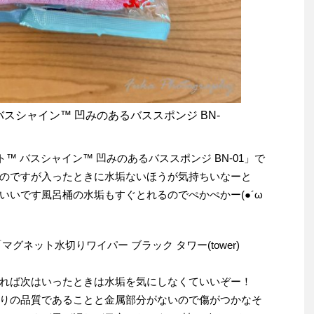
バスシャイン™ 凹みのあるバススポンジ BN-
™ バスシャイン™ 凹みのあるバススポンジ BN-01」で
のですが入ったときに水垢ないほうが気持ちいなーと
いいです風呂桶の水垢もすぐとれるのでぺかぺかー(●´ω
 「マグネット水切りワイパー ブラック タワー(tower)
れば次はいったときは水垢を気にしなくていいぞー！
りの品質であることと金属部分がないので傷がつかなそ