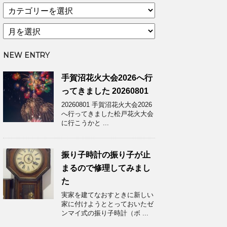
カ
テ
ア
ゴ
ー
リ
カ
ー
NEW ENTRY
イ
ブ
手賀沼花火大会2026へ行
ってきました 20260801
20260801 手賀沼花火大会2026
へ行ってきました松戸花火大会
に行こうかと ...
振り子時計の振り子が止
まるので修理してみまし
た
実家を建てなおすときに新しい
家に付けようととっておいたゼ
ンマイ式の振り子時計（ボ ...