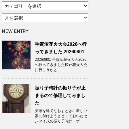
カ
テ
ア
ゴ
ー
リ
カ
ー
NEW ENTRY
イ
ブ
手賀沼花火大会2026へ行
ってきました 20260801
20260801 手賀沼花火大会2026
へ行ってきました松戸花火大会
に行こうかと ...
振り子時計の振り子が止
まるので修理してみまし
た
実家を建てなおすときに新しい
家に付けようととっておいたゼ
ンマイ式の振り子時計（ボ ...