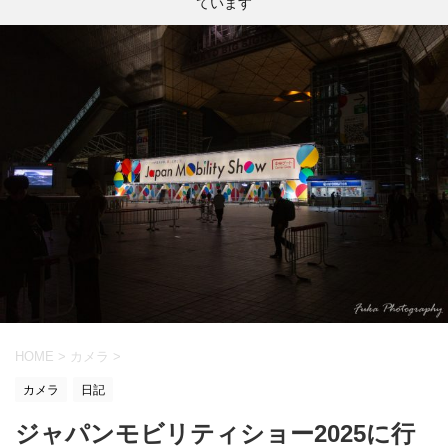
ています
HOME
>
カメラ
>
カメラ
日記
ジャパンモビリティショー2025に行