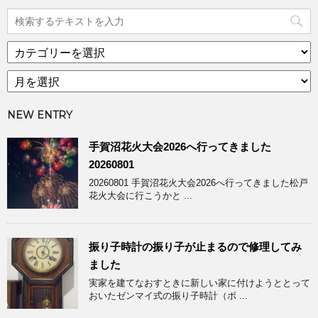
カ
テ
ア
ゴ
ー
リ
カ
ー
NEW ENTRY
イ
ブ
手賀沼花火大会2026へ行ってきました
20260801
20260801 手賀沼花火大会2026へ行ってきました松戸
花火大会に行こうかと ...
振り子時計の振り子が止まるので修理してみ
ました
実家を建てなおすときに新しい家に付けようととって
おいたゼンマイ式の振り子時計（ボ ...